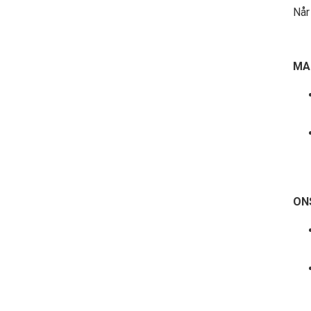
Når 
MA
ON