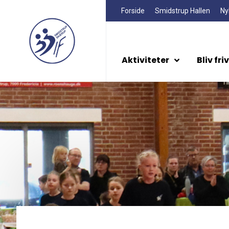
Forside
Smidstrup Hallen
Ny
Aktiviteter
Bliv friv