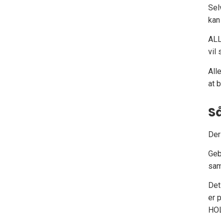
Sel
kan
ALL
vil
All
at 
Så
Der
Geb
sam
Det
er 
HOL