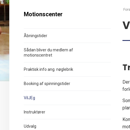
Fors
Motionscenter
V
Åbningstider
Sådan bliver du medlem af
motionscentret
T
Praktisk info ang. nøglebrik
Der
Booking af spinningstider
forl
VilJEg
Som
pla
Instruktører
Kon
mot
Udvalg