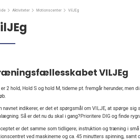
ide
Aktiviteter
Motionscenter
VilJEg
ilJEg
ræningsfællesskabet VILJEg
 er 2 hold, Hold S og hold M, tiderne pt. fremgår herunder, men di
øb.
 navnet indikerer, er det et spørgsmål om VILJE, at spørge sig s
nlægning. Så er det nu du skal i gang?Prioritere DIG og finde ryg
ceptet er det samme som tidligere; instruktion og træning i små
ionscentret ved maskinerne og ca. 45 minutters spinning, samt c