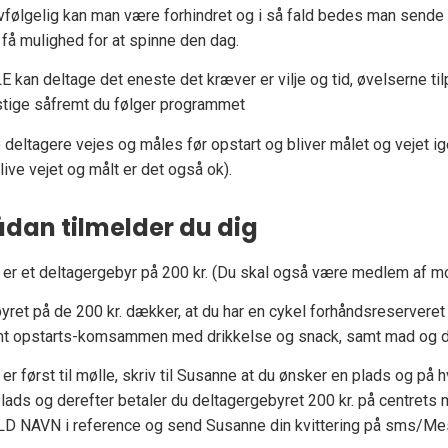
vfølgelig kan man være forhindret og i så fald bedes man sende 
 få mulighed for at spinne den dag.
E kan deltage det eneste det kræver er vilje og tid, øvelserne t
 stige såfremt du følger programmet
e deltagere vejes og måles før opstart og bliver målet og vejet i
blive vejet og målt er det også ok).
dan tilmelder du dig
 er et deltagergebyr på 200 kr. (Du skal også være medlem af mo
yret på de 200 kr. dækker, at du har en cykel forhåndsreservere
t opstarts-komsammen med drikkelse og snack, samt mad og drikk
 er først til mølle, skriv til Susanne at du ønsker en plads og på h
plads og derefter betaler du deltagergebyret 200 kr. på centret
D NAVN i reference og send Susanne din kvittering på sms/Me