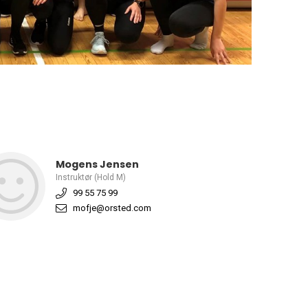
Mogens Jensen
Instruktør (Hold M)
99 55 75 99
mofje@orsted.com