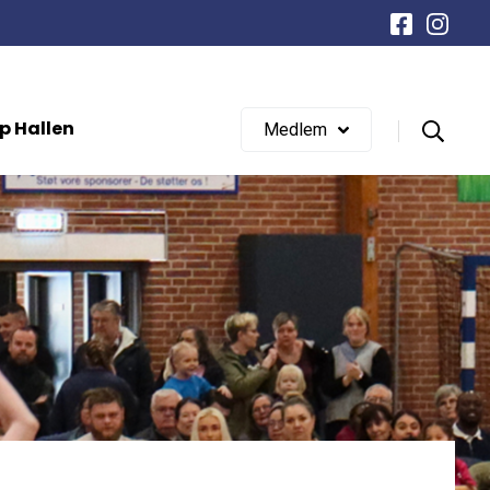
LOG IND
Glemt adgangskode?
p Hallen
Medlem