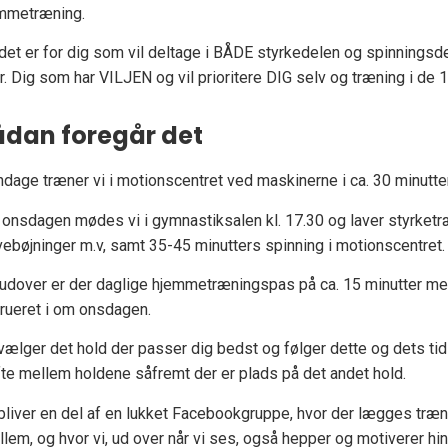
mmetræning.
det er for dig som vil deltage i BÅDE styrkedelen og spinning
r. Dig som har VILJEN og vil prioritere DIG selv og træning i de 1
ådan foregår det
dage træner vi i motionscentret ved maskinerne i ca. 30 minutte
onsdagen mødes vi i gymnastiksalen kl. 17.30 og laver styrketr
ebøjninger m.v, samt 35-45 minutters spinning i motionscentret.
udover er der daglige hjemmetræningspas på ca. 15 minutter me
trueret i om onsdagen.
vælger det hold der passer dig bedst og følger dette og dets tid
fte mellem holdene såfremt der er plads på det andet hold.
bliver en del af en lukket Facebookgruppe, hvor der lægges træn
llem, og hvor vi, ud over når vi ses, også hepper og motiverer hin