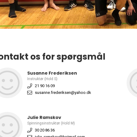
ontakt os for spørgsmål
Susanne Frederiksen
Instruktør (Hold S)
21 90 16 09
susanne.frederiksen@yahoo.dk
Julie Ramskov
Spinningsinstruktør (Hold M)
30 20 86 36
julie_ramskov@hotmail.com