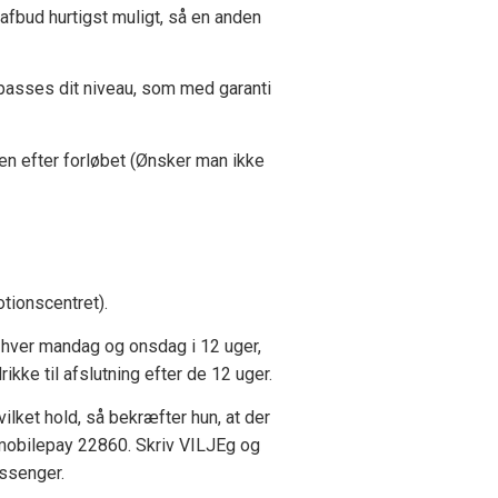
afbud hurtigst muligt, så en anden
ilpasses dit niveau, som med garanti
gen efter forløbet (Ønsker man ikke
tionscentret).
t hver mandag og onsdag i 12 uger,
e til afslutning efter de 12 uger.
vilket hold, så bekræfter hun, at der
s mobilepay 22860. Skriv VILJEg og
ssenger.