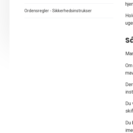
hje
Ordensregler - Sikkerhedsinstrukser
Hol
uge
S
Man
Om 
mav
Der
ins
Du 
ski
Du 
ime