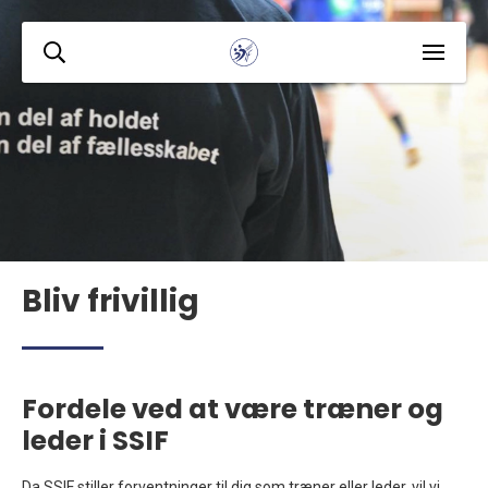
Bliv frivillig
Fordele ved at være træner og
leder i SSIF
Da SSIF stiller forventninger til dig som træner eller leder, vil vi