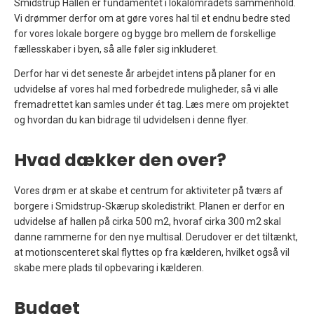
Smidstrup Hallen er fundamentet i lokalområdets sammenhold.
Vi drømmer derfor om at gøre vores hal til et endnu bedre sted
for vores lokale borgere og bygge bro mellem de forskellige
fællesskaber i byen, så alle føler sig inkluderet.
Derfor har vi det seneste år arbejdet intens på planer for en
udvidelse af vores hal med forbedrede muligheder, så vi alle
fremadrettet kan samles under ét tag. Læs mere om projektet
og hvordan du kan bidrage til udvidelsen i denne flyer.
Hvad dækker den over?
Vores drøm er at skabe et centrum for aktiviteter på tværs af
borgere i Smidstrup-Skærup skoledistrikt. Planen er derfor en
udvidelse af hallen på cirka 500 m2, hvoraf cirka 300 m2 skal
danne rammerne for den nye multisal. Derudover er det tiltænkt,
at motionscenteret skal flyttes op fra kælderen, hvilket også vil
skabe mere plads til opbevaring i kælderen.
Budget