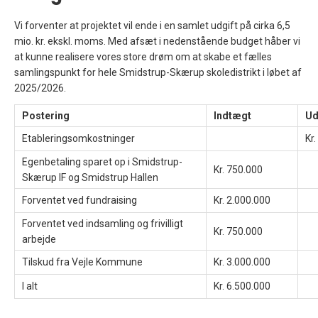
Vi forventer at projektet vil ende i en samlet udgift på cirka 6,5
mio. kr. ekskl. moms. Med afsæt i nedenstående budget håber vi
at kunne realisere vores store drøm om at skabe et fælles
samlingspunkt for hele Smidstrup-Skærup skoledistrikt i løbet af
2025/2026.
Postering
Indtægt
Ud
Etableringsomkostninger
Kr
Egenbetaling sparet op i Smidstrup-
Kr. 750.000
Skærup IF og Smidstrup Hallen
Forventet ved fundraising
Kr. 2.000.000
Forventet ved indsamling og frivilligt
Kr. 750.000
arbejde
Tilskud fra Vejle Kommune
Kr. 3.000.000
I alt
Kr. 6.500.000