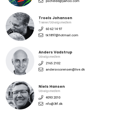
pschelde@yahoo.com
Troels Johansen
Træner/Udvalgsmedlem
60 62 14 97
tk1897@hotmail.com
Anders Vadstrup
Udvalgsmedlem
2165 2102
andersvsorensen@live.dk
Niels Hansen
Udvalgsmedlem
4093 2010
nfo@3tf.dk