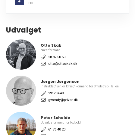
PDF
Udvalget
Otto Skak
Næstformand
28 87 50 50
otto@ottoskak.dk
Jørgen Jørgensen
Instruktør/ Senior Idræt/ Formand for Smidstrup Hallen
2912 9649
gwendy@privat.dk
Peter Schelde
Udvalgsformand for fodbold
61 76 40 20